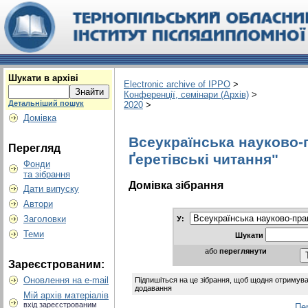
Шукати в архіві
Electronic archive of IPPO
>
Конференції, семінари (Архів)
>
Детальніший пошук
2020
>
Домівка
Всеукраїнська науково-
Перегляд
Ґеретівські читання"
Фонди
та зібрання
Домівка зібрання
Дати випуску
Автори
Заголовки
У:
Теми
Шукати
або
переглянути
Зареєстрованим:
Оновлення на e-mail
Підпишіться на це зібрання, щоб щодня отримува
додавання
Мій архів матеріалів
вхід зареєстрованим
Пе