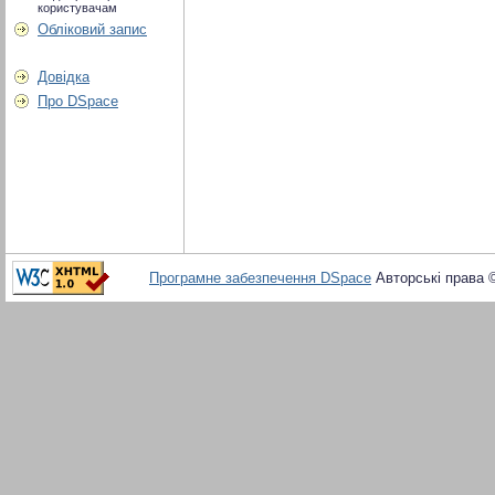
користувачам
Обліковий запис
Довідка
Про DSpace
Програмне забезпечення DSpace
Авторські права 