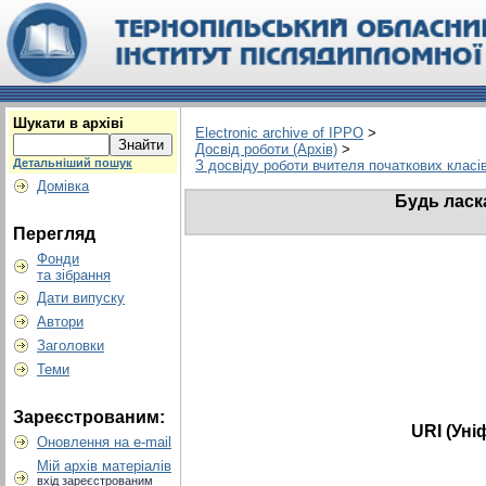
Шукати в архіві
Electronic archive of IPPO
>
Досвід роботи (Архів)
>
Детальніший пошук
З досвіду роботи вчителя початкових класі
Домівка
Будь ласк
Перегляд
Фонди
та зібрання
Дати випуску
Автори
Заголовки
Теми
Зареєстрованим:
URI (Уні
Оновлення на e-mail
Мій архів матеріалів
вхід зареєстрованим