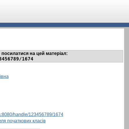
 посилатися на цей матеріал:
3456789/1674
івна
e.ua:8080/handle/123456789/1674
еля початкових класів