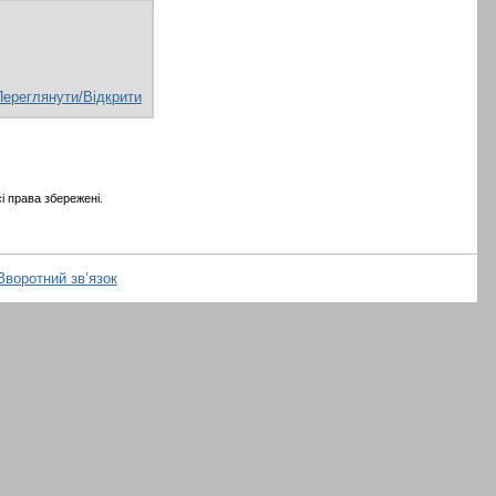
Переглянути/Відкрити
і права збережені.
Зворотний зв’язок