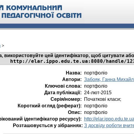
в
>
а, використовуйте цей ідентифікатор, щоб цитувати або
http://elar.ippo.edu.te.ua:8080/handle/12
Назва:
портфоліо
Автори:
Забояк, Ганна Михайл
Ключові слова:
портфоліо
Дата публікації:
24-лют-2015
Серія/номер:
Початкові класи;
Короткий огляд (реферат):
портфоліо
Опис:
портфоліо
фікований ідентифікатор ресурсу):
http://elar.ippo.edu.t
Розташовується у зібраннях:
З досвіду роботи вчит