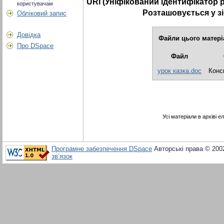
URI (Уніфікований ідентифікатор 
користувачам
Розташовується у з
Обліковий запис
Довідка
Файли цього матері
Про DSpace
Файл
урок казка.doc
Конс
Усі матеріали в архіві 
Програмне забезпечення DSpace
Авторські права © 200
зв’язок