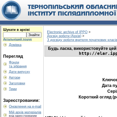
Шукати в архіві
Electronic archive of IPPO
>
Досвід роботи (Архів)
>
Детальніший пошук
З досвіду роботи вчителя початкових класі
Домівка
Будь ласка, використовуйте цей 
http://elar.ip
Перегляд
Фонди
та зібрання
Дати випуску
Автори
Ключов
Заголовки
Дата пу
Теми
Сері
Короткий огляд (
Зареєстрованим:
Оновлення на e-mail
Мій архів матеріалів
вхід зареєстрованим