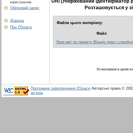
URI (Уніфікований ідентифікатор 
користувачам
Розташовується у з
Обліковий запис
Довідка
Файли цього матеріалу:
Про DSpace
Файл
Урок-звіт по проекту Візьму перо і спробую
Усі матеріали в архіві 
Програмне забезпечення DSpace
Авторські права © 200
зв’язок