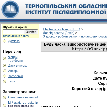
Шукати в архіві
Electronic archive of IPPO
>
Досвід роботи (Архів)
>
Детальніший пошук
З досвіду роботи вчителя початкових класі
Домівка
Будь ласка, використовуйте цей 
http://elar.ip
Перегляд
Фонди
та зібрання
Дати випуску
Автори
Ключов
Заголовки
Дата пу
Теми
Сері
Короткий огляд (
Зареєстрованим:
Оновлення на e-mail
Мій архів матеріалів
вхід зареєстрованим