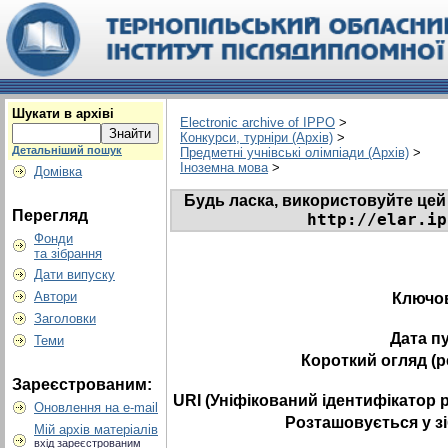
Шукати в архіві
Electronic archive of IPPO
>
Конкурси, турніри (Архів)
>
Детальніший пошук
Предметні учнівські олімпіади (Архів)
>
Іноземна мова
>
Домівка
Будь ласка, використовуйте цей 
Перегляд
http://elar.ip
Фонди
та зібрання
Дати випуску
Автори
Ключов
Заголовки
Дата пу
Теми
Короткий огляд (
Зареєстрованим:
URI (Уніфікований ідентифікатор 
Оновлення на e-mail
Розташовується у з
Мій архів матеріалів
вхід зареєстрованим