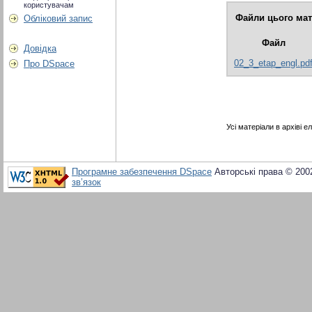
користувачам
Файли цього мат
Обліковий запис
Файл
Довідка
02_3_etap_engl.pd
Про DSpace
Усі матеріали в архіві 
Програмне забезпечення DSpace
Авторські права © 200
зв’язок