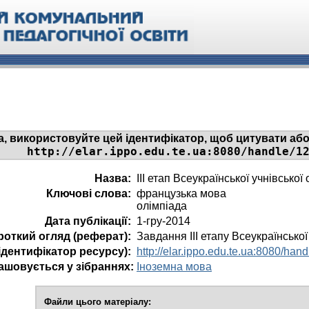
а, використовуйте цей ідентифікатор, щоб цитувати або
http://elar.ippo.edu.te.ua:8080/handle/1
Назва:
III етап Всеукраїнської учнівсько
Ключові слова:
французька мова
олімпіада
Дата публікації:
1-гру-2014
роткий огляд (реферат):
Завдання III етапу Всеукраїнської
ідентифікатор ресурсу):
http://elar.ippo.edu.te.ua:8080/ha
ашовується у зібраннях:
Іноземна мова
Файли цього матеріалу: