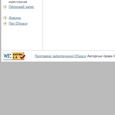
користувачам
Обліковий запис
Довідка
Про DSpace
Програмне забезпечення DSpace
Авторські права 