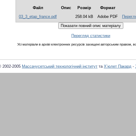
Файл
Опис
Розмір
Формат
03_3_etap_france.pdf
258.04 kB
Adobe PDF
Перегл
Перегляд статистики
Усі матеріали в архіві електронних ресурсів захищені авторським правом, вс
© 2002-2005
Массачусетський технологічний інститут
та
Х’юлет Пакард
-