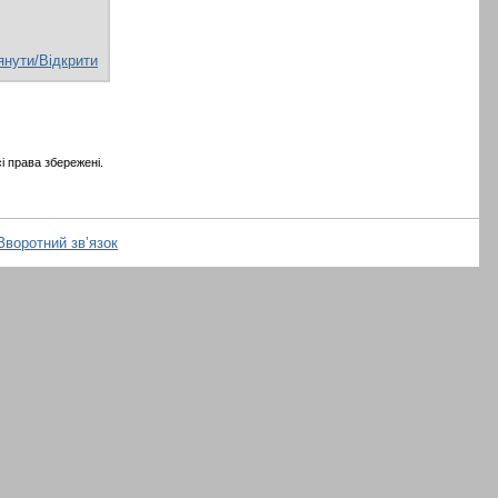
янути/Відкрити
і права збережені.
Зворотний зв’язок