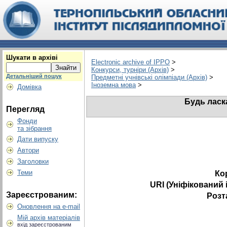
Шукати в архіві
Electronic archive of IPPO
>
Конкурси, турніри (Архів)
>
Детальніший пошук
Предметні учнівські олімпіади (Архів)
>
Іноземна мова
>
Домівка
Будь ласк
Перегляд
Фонди
та зібрання
Дати випуску
Автори
Заголовки
Теми
Ко
URI (Уніфікований 
Зареєстрованим:
Розт
Оновлення на e-mail
Мій архів матеріалів
вхід зареєстрованим