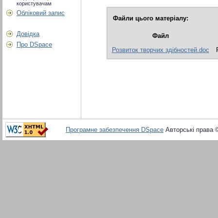
користувачам
Обліковий запис
Файли цього матеріалу:
Довідка
Файл
Про DSpace
Розвиток творчих здібностей.doc
Програмне забезпечення DSpace
Авторські права 