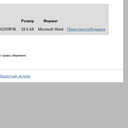
Розмір
Формат
КОЛЯРІВ.
19.5 kB
Microsoft Word
Переглянути/Відкрити
і права збережені.
Зворотний зв’язок