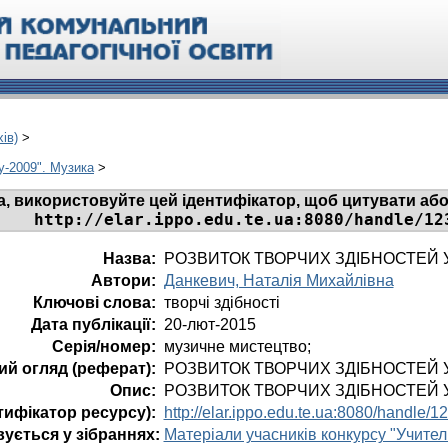
ів)
>
у-2009". Музика
>
а, використовуйте цей ідентифікатор, щоб цитувати або
http://elar.ippo.edu.te.ua:8080/handle/12
Назва:
РОЗВИТОК ТВОРЧИХ ЗДІБНОСТЕЙ У
Автори:
Данкевич, Наталія Михайлівна
Ключові слова:
творчі здібності
Дата публікації:
20-лют-2015
Серія/номер:
музичне мистецтво;
ий огляд (реферат):
РОЗВИТОК ТВОРЧИХ ЗДІБНОСТЕЙ У
Опис:
РОЗВИТОК ТВОРЧИХ ЗДІБНОСТЕЙ У
тифікатор ресурсу):
http://elar.ippo.edu.te.ua:8080/handle
ується у зібраннях:
Матеріали учасників конкурсу "Учител