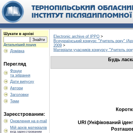
Шукати в архіві
Electronic archive of IPPO
>
Всеукраїнський конкурс "Учитель року" (Арх
Детальніший пошук
2009
>
Матеріали учасників конкурсу "Учитель рок
Домівка
Будь ласк
Перегляд
Фонди
та зібрання
Дати випуску
Автори
Заголовки
Теми
Коротк
Зареєстрованим:
Оновлення на e-mail
URI (Уніфікований іден
Мій архів матеріалів
Розташов
вхід зареєстрованим