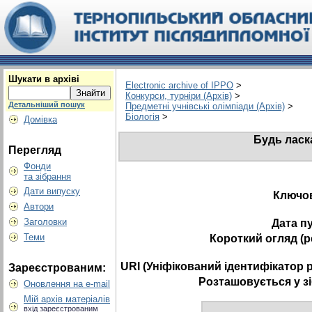
Шукати в архіві
Electronic archive of IPPO
>
Конкурси, турніри (Архів)
>
Детальніший пошук
Предметні учнівські олімпіади (Архів)
>
Біологія
>
Домівка
Будь ласк
Перегляд
Фонди
та зібрання
Дати випуску
Ключов
Автори
Заголовки
Дата пу
Теми
Короткий огляд (
URI (Уніфікований ідентифікатор 
Зареєстрованим:
Розташовується у з
Оновлення на e-mail
Мій архів матеріалів
вхід зареєстрованим