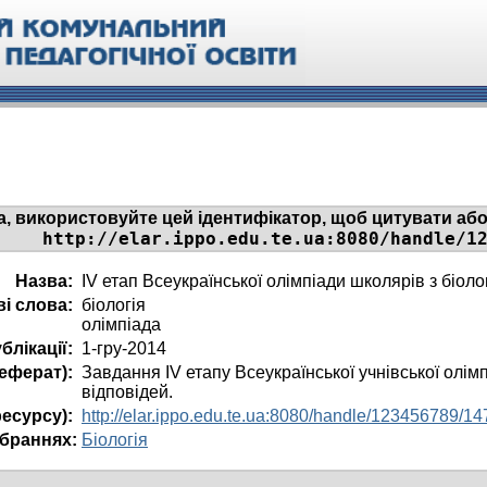
а, використовуйте цей ідентифікатор, щоб цитувати або
http://elar.ippo.edu.te.ua:8080/handle/1
Назва:
IV етап Всеукраїнської олімпіади школярів з біологі
і слова:
біологія
олімпіада
блікації:
1-гру-2014
реферат):
Завдання ІV етапу Всеукраїнської учнівської олімп
відповідей.
ресурсу):
http://elar.ippo.edu.te.ua:8080/handle/123456789/14
ібраннях:
Біологія