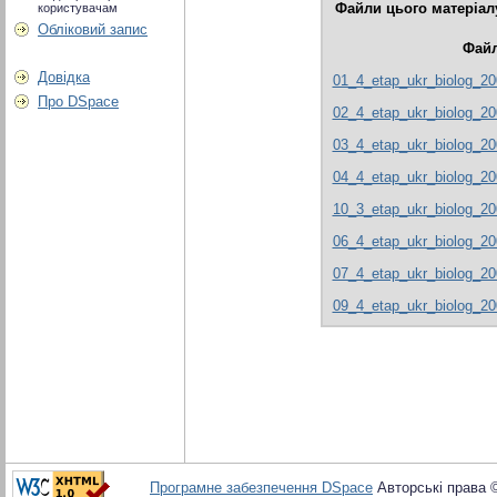
Файли цього матеріал
користувачам
Обліковий запис
Фай
Довідка
01_4_etap_ukr_biolog_20
Про DSpace
02_4_etap_ukr_biolog_20
03_4_etap_ukr_biolog_20
04_4_etap_ukr_biolog_20
10_3_etap_ukr_biolog_20
06_4_etap_ukr_biolog_20
07_4_etap_ukr_biolog_20
09_4_etap_ukr_biolog_20
Програмне забезпечення DSpace
Авторські права 