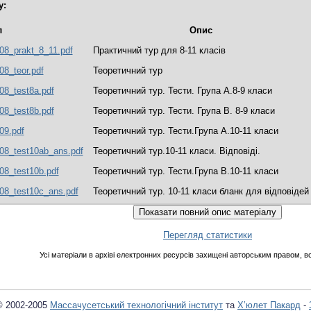
у:
л
Опис
08_prakt_8_11.pdf
Практичний тур для 8-11 класів
08_teor.pdf
Теоретичний тур
08_test8a.pdf
Теоретичний тур. Тести. Група А.8-9 класи
08_test8b.pdf
Теоретичний тур. Тести. Група В. 8-9 класи
09.pdf
Теоретичний тур. Тести.Група А.10-11 класи
08_test10ab_ans.pdf
Теоретичний тур.10-11 класи. Відповіді.
08_test10b.pdf
Теоретичний тур. Тести.Група B.10-11 класи
08_test10c_ans.pdf
Теоретичний тур. 10-11 класи бланк для відповідей
Перегляд статистики
Усі матеріали в архіві електронних ресурсів захищені авторським правом, вс
© 2002-2005
Массачусетський технологічний інститут
та
Х’юлет Пакард
-