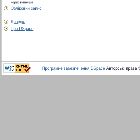
користувачам
Обліковий запис
Довідка
Про DSpace
Програмне забезпечення DSpace
Авторські права 