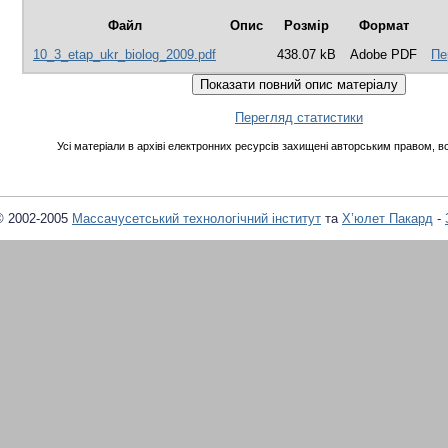
Файл
Опис
Розмір
Формат
10_3_etap_ukr_biolog_2009.pdf
438.07 kB
Adobe PDF
Пе
Перегляд статистики
Усі матеріали в архіві електронних ресурсів захищені авторським правом, вс
© 2002-2005
Массачусетський технологічний інститут
та
Х’юлет Пакард
-