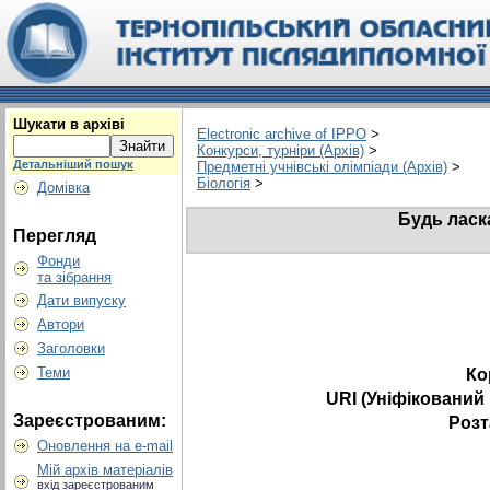
Шукати в архіві
Electronic archive of IPPO
>
Конкурси, турніри (Архів)
>
Детальніший пошук
Предметні учнівські олімпіади (Архів)
>
Біологія
>
Домівка
Будь ласк
Перегляд
Фонди
та зібрання
Дати випуску
Автори
Заголовки
Теми
Ко
URI (Уніфікований
Зареєстрованим:
Розт
Оновлення на e-mail
Мій архів матеріалів
вхід зареєстрованим