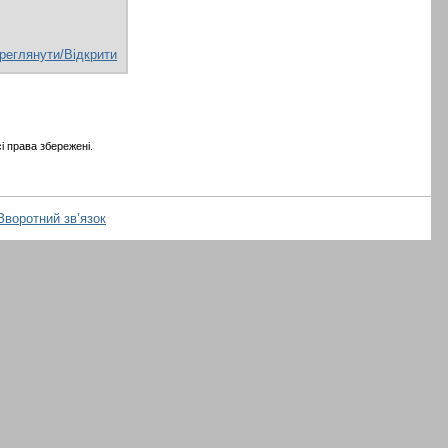
реглянути/Відкрити
і права збережені.
Зворотний зв’язок