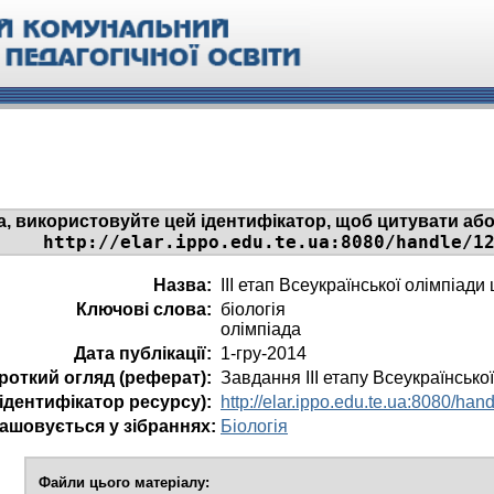
а, використовуйте цей ідентифікатор, щоб цитувати або
http://elar.ippo.edu.te.ua:8080/handle/1
Назва:
III етап Всеукраїнської олімпіади 
Ключові слова:
біологія
олімпіада
Дата публікації:
1-гру-2014
роткий огляд (реферат):
Завдання ІІІ етапу Всеукраїнської 
 ідентифікатор ресурсу):
http://elar.ippo.edu.te.ua:8080/ha
ашовується у зібраннях:
Біологія
Файли цього матеріалу: