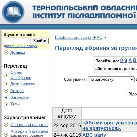
Шукати в архіві
Electronic archive of IPPO
>
Детальніший пошук
Перегляд зібрання за групо
Домівка
0-9
A
B
Перейти до:
Перегляд
або ж введіть декіл
Фонди
та зібрання
Сортування:
В
Дати випуску
Автори
Відо
Заголовки
Теми
Дата
випуску
Зареєстрованим:
«Або ми врятуємося ра
Оновлення на e-mail
22-вер-2016
не врятується».
Мій архів матеріалів
24-лис-2016
АВС party
вхід зареєстрованим