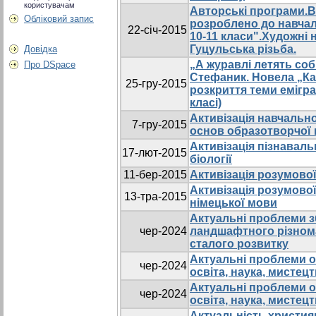
користувачам
Авторські програми.
Обліковий запис
розроблено до навчаль
22-січ-2015
10-11 класи".Художні 
Гуцульська різьба.
Довідка
„А журавлі летять со
Про DSpace
Стефаник. Новела „Ка
25-гру-2015
розкриття теми еміграц
класі)
Активізація навчальн
7-гру-2015
основ образотворчої
Активізація пізнаваль
17-лют-2015
біології
11-бер-2015
Активізація розумової
Активізація розумової
13-тра-2015
німецької мови
Актуальні проблеми з
чер-2024
ландшафтного різноман
сталого розвитку
Актуальні проблеми о
чер-2024
освіта, наука, мисте
Актуальні проблеми о
чер-2024
освіта, наука, мисте
Актуальність христия