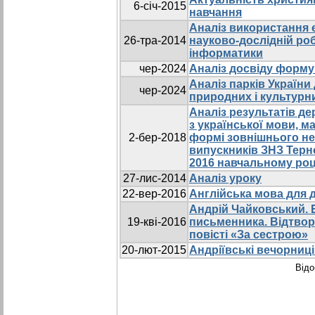
6-січ-2015
навчання
Аналіз використання 
26-тра-2014
науково-дослідній роб
інформатики
чер-2024
Аналіз досвіду форму
Аналіз парків України
чер-2024
природних і культурн
Аналіз результатів де
з української мови, ма
2-бер-2018
формі зовнішнього н
випускників ЗНЗ Терно
2016 навчальному роц
27-лис-2014
Аналіз уроку
22-вер-2016
Англійська мова для д
Андрій Чайковський. 
19-кві-2016
письменника. Відтвор
повісті «За сестрою»
20-лют-2015
Андріївські вечорниці
Відо