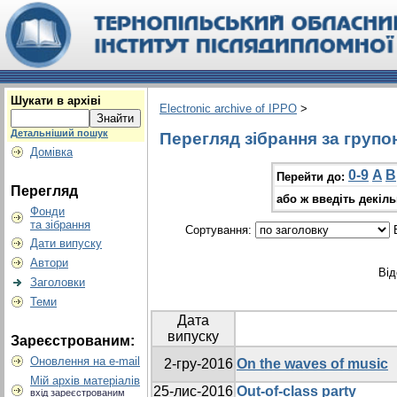
Шукати в архіві
Electronic archive of IPPO
>
Детальніший пошук
Перегляд зібрання за групо
Домівка
0-9
A
B
Перейти до:
Перегляд
або ж введіть декіл
Фонди
та зібрання
Сортування:
В
Дати випуску
Автори
Від
Заголовки
Теми
Дата
випуску
Зареєстрованим:
Оновлення на e-mail
2-гру-2016
On the waves of music
Мій архів матеріалів
25-лис-2016
Out-of-class party
вхід зареєстрованим