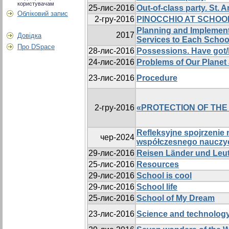
користувачам
25-лис-2016
Out-of-class party. St. 
Обліковий запис
2-гру-2016
PINOCCHIO AT SCHOO
Planning and Implementa
2017
Довідка
Services to Each Schoo
Про DSpace
28-лис-2016
Possessions. Have got/
24-лис-2016
Problems of Our Planet 
23-лис-2016
Procedure
2-гру-2016
«PROTECTION OF THE 
Refleksyjne spojrzeni
чер-2024
współczesnego nauczyc
29-лис-2016
Reisen Länder und Leu
25-лис-2016
Resources
29-лис-2016
School is cool
29-лис-2016
School life
25-лис-2016
School of My Dream
23-лис-2016
Science and technology