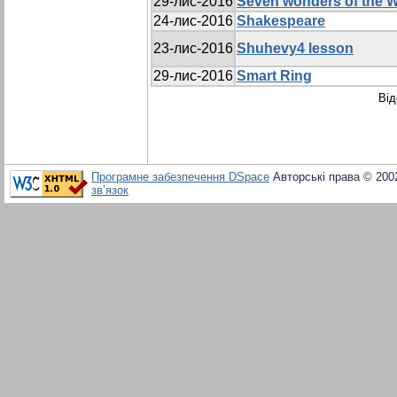
29-лис-2016
Seven wonders of the 
24-лис-2016
Shakespeare
23-лис-2016
Shuhevy4 lesson
29-лис-2016
Smart Ring
Від
Програмне забезпечення DSpace
Авторські права © 200
зв’язок