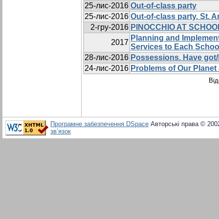
25-лис-2016
Out-of-class party
25-лис-2016
Out-of-class party. St. 
2-гру-2016
PINOCCHIO AT SCHOO
Planning and Implementa
2017
Services to Each Schoo
28-лис-2016
Possessions. Have got/
24-лис-2016
Problems of Our Planet 
Від
Програмне забезпечення DSpace
Авторські права © 200
зв’язок