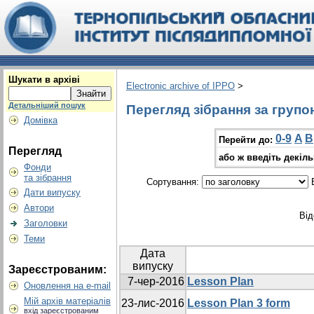
Шукати в архіві
Electronic archive of IPPO
>
Детальніший пошук
Перегляд зібрання за групо
Домівка
0-9
A
B
Перейти до:
Перегляд
або ж введіть декіл
Фонди
та зібрання
Сортування:
В
Дати випуску
Автори
Від
Заголовки
Теми
Дата
випуску
Зареєстрованим:
7-чер-2016
Lesson Plan
Оновлення на e-mail
Мій архів матеріалів
23-лис-2016
Lesson Plan 3 form
вхід зареєстрованим