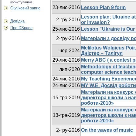
користувачам
23-лис-2016
Lesson Plan 9 form
Обліковий запис
Lesson plan: Ukraine at t
2-гру-2016
Довідка
or invasion?
Про DSpace
25-лис-2016
Lesson “Ukraine is Our
2-гру-2016
Maтеріали з досвіду р
Melilotus Wolgicus Poi
чер-2024
Дністер – Тилігул
29-лис-2016
Merry ABC ( a contest pa
Methodology of teaching
лип-2020
computer science teac
24-лис-2016
My Teaching Experienc
24-лис-2016
MY W.E. Досвід роботи
Mатеріали на конкурс
15-тра-2019
директора школи з на
роботи-2010»
Mатеріали на конкурс
13-тра-2019
директора школи з на
роботи-2010»
2-гру-2016
On the waves of music