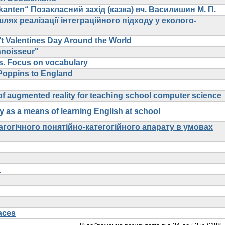
kanten“ Позакласний захід (казка) вч. Василишин М. П.
лях реалізації інтеграційного підходу у еколого-
’t Valentines Day Around the World
noisseur"
s. Focus on vocabulary
 Poppins to England
 of augmented reality for teaching school computer science
ty as a means of learning English at school
гогічного понятійно-категогійного апарату в умовах
n
aces