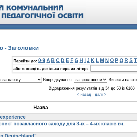
ю - Заголовки
0-9
A
B
C
D
E
F
G
H
I
J
K
L
M
N
O
P
Q
R
S
T
Перейти до:
або ж введіть декілька перших літер:
Впорядкування:
Вивести на сто
Відображення результатів від 34 до 53 із 6188
< назад
далі >
Назва
 experience
пект позакласного заходу для 3-іх – 4-их класів вч.
in Deutschland“