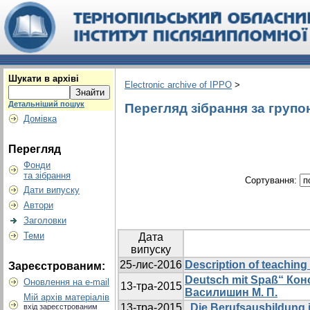
Шукати в архіві
Electronic archive of IPPO
>
Детальніший пошук
Перегляд зібрання за групо
Домівка
Перегляд
Фонди
та зібрання
Сортування:
Дати випуску
Автори
Заголовки
Теми
Дата
випуску
25-лис-2016
Description of teaching
Зареєстрованим:
Deutsch mit Spaß“ Конс
Оновлення на e-mail
13-тра-2015
Василишин М. П.
Мій архів матеріалів
13-тра-2015
„Die Berufsausbildung 
вхід зареєстрованим