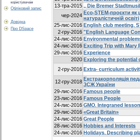
користувачам
13-тра-2015
„ Die Bremer Stadtmusi
Обліковий запис
Eco-STEM-проєкти як ш
чер-2024
натуралістичній освіті
Довідка
25-лис-2016
English club meeting. S
Про DSpace
2-гру-2016
"English Language Con
24-лис-2016
Environmental problem
24-лис-2016
Exciting Trip with Mary
29-лис-2016
Experience
2020
Exploring the potential
2-гру-2016
Extra- curriculum activi
Eкстракорполяція педа
12-гру-2018
ЗСЖ України
29-лис-2016
Famous people
23-лис-2016
Famous People
24-лис-2016
GMO. Integraned lesso
29-лис-2016
«Great Britain»
24-лис-2016
Great People
28-лис-2016
Hobbies and Interests
24-лис-2016
Holidays. Describing pl