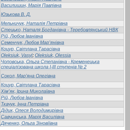
Василишин, Марія Павлівна
Юзькова В. Д.
Мельничук, Наталія Петрівна
Стецько, Наталя Богданівна - Теребовлянський НВК
Рій, Любов Іванівна
Семенчук, Любов Мар’янівна
Коцур, Світлана Тарасівна
Oleksiuk, Vasyl
;
Oleksiuk, Olessia
Чоповська, Ольга Степанівна - Кременецька
спеціалізована школа І-ІІІ ступенів № 2
Сокол, Мар'яна Олегівна
Коцур, Світлана Тарасівна
Хім’як, Ірина Миколаївна
Рій, Любов Іванівна
Ткачук, Інна Петрівна
Дідик, Олеся Володимирівна
Савчинська, Марія Василівна
Дяченко, Ольга Зіновіївна