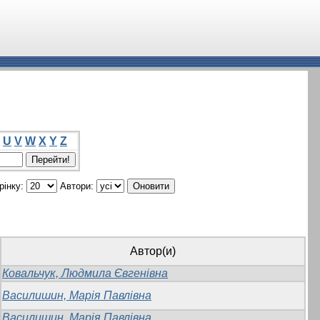
U
V
W
X
Y
Z
рінку:
Автори:
Автор(и)
Ковальчук, Людмила Євгенівна
Василишин, Марія Павлівна
Василишин, Марія Павлівна