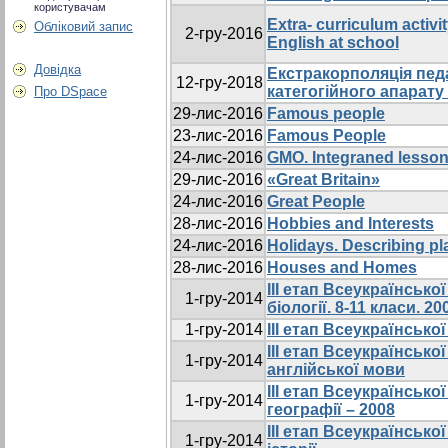
користувачам
Extra- curriculum activi
Обліковий запис
2-гру-2016
English at school
Довідка
Eкстракорполяція педа
12-гру-2018
категогійного апарату
Про DSpace
29-лис-2016
Famous people
23-лис-2016
Famous People
24-лис-2016
GMO. Integraned lesso
29-лис-2016
«Great Britain»
24-лис-2016
Great People
28-лис-2016
Hobbies and Interests
24-лис-2016
Holidays. Describing pl
28-лис-2016
Houses and Homes
III етап Всеукраїнсько
1-гру-2014
біології. 8-11 класи. 200
1-гру-2014
III етап Всеукраїнсько
III етап Всеукраїнської
1-гру-2014
англійської мови
III етап Всеукраїнської
1-гру-2014
географії – 2008
III етап Всеукраїнської
1-гру-2014