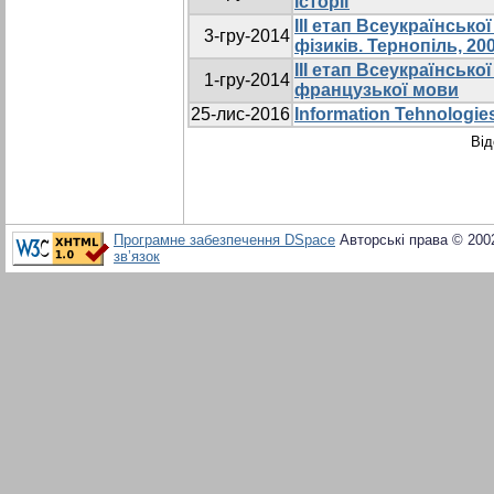
історії
III етап Всеукраїнсько
3-гру-2014
фізиків. Тернопіль, 2008
III етап Всеукраїнської
1-гру-2014
французької мови
25-лис-2016
Information Tehnologie
Від
Програмне забезпечення DSpace
Авторські права © 200
зв’язок