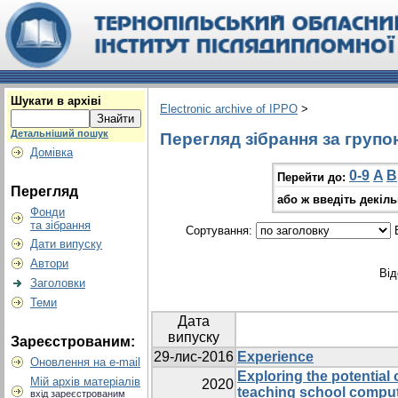
Шукати в архіві
Electronic archive of IPPO
>
Детальніший пошук
Перегляд зібрання за групо
Домівка
0-9
A
B
Перейти до:
Перегляд
або ж введіть декіл
Фонди
та зібрання
Сортування:
В
Дати випуску
Автори
Від
Заголовки
Теми
Дата
випуску
Зареєстрованим:
29-лис-2016
Experience
Оновлення на e-mail
Exploring the potential 
Мій архів матеріалів
2020
teaching school comput
вхід зареєстрованим