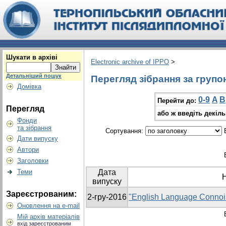
Шукати в архіві
Electronic archive of IPPO
>
Детальніший пошук
Перегляд зібрання за групо
Домівка
0-9
A
B
Перейти до:
Перегляд
або ж введіть декіл
Фонди
та зібрання
Сортування:
В
Дати випуску
Автори
Заголовки
Теми
Дата
випуску
Зареєстрованим:
2-гру-2016
"English Language Connoi
Оновлення на e-mail
Мій архів матеріалів
вхід зареєстрованим