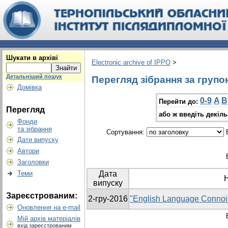
Шукати в архіві
Electronic archive of IPPO
>
Детальніший пошук
Перегляд зібрання за групо
Домівка
0-9
A
B
Перейти до:
Перегляд
або ж введіть декіл
Фонди
та зібрання
Сортування:
В
Дати випуску
Автори
Заголовки
Теми
Дата
випуску
Зареєстрованим:
2-гру-2016
"English Language Connoi
Оновлення на e-mail
Мій архів матеріалів
вхід зареєстрованим