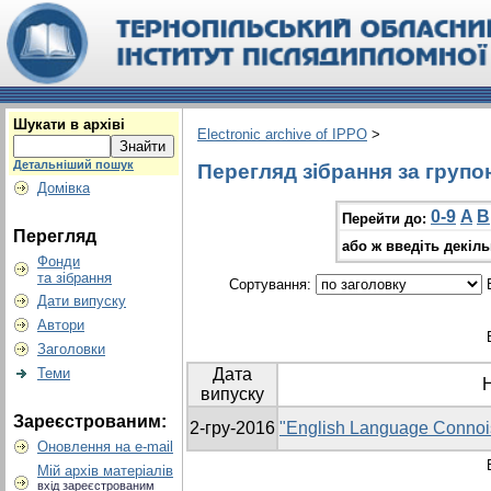
Шукати в архіві
Electronic archive of IPPO
>
Детальніший пошук
Перегляд зібрання за групо
Домівка
0-9
A
B
Перейти до:
Перегляд
або ж введіть декіл
Фонди
та зібрання
Сортування:
В
Дати випуску
Автори
Заголовки
Теми
Дата
випуску
Зареєстрованим:
2-гру-2016
"English Language Connoi
Оновлення на e-mail
Мій архів матеріалів
вхід зареєстрованим