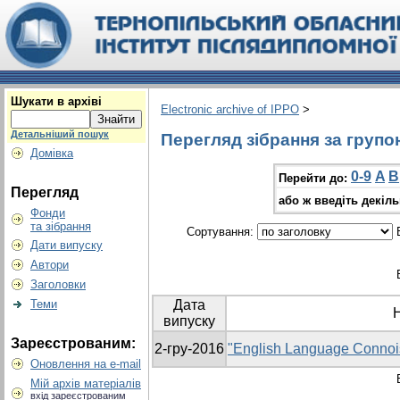
Шукати в архіві
Electronic archive of IPPO
>
Детальніший пошук
Перегляд зібрання за групо
Домівка
0-9
A
B
Перейти до:
Перегляд
або ж введіть декіл
Фонди
та зібрання
Сортування:
В
Дати випуску
Автори
Заголовки
Теми
Дата
випуску
Зареєстрованим:
2-гру-2016
"English Language Connoi
Оновлення на e-mail
Мій архів матеріалів
вхід зареєстрованим