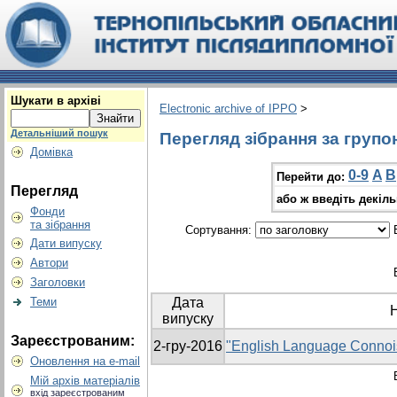
Шукати в архіві
Electronic archive of IPPO
>
Детальніший пошук
Перегляд зібрання за групо
Домівка
0-9
A
B
Перейти до:
Перегляд
або ж введіть декіл
Фонди
та зібрання
Сортування:
В
Дати випуску
Автори
Заголовки
Теми
Дата
випуску
Зареєстрованим:
2-гру-2016
"English Language Connoi
Оновлення на e-mail
Мій архів матеріалів
вхід зареєстрованим