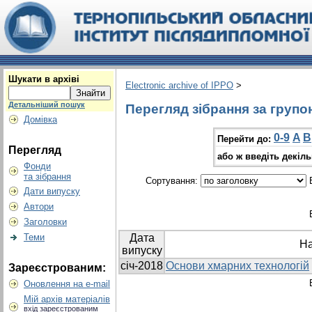
Шукати в архіві
Electronic archive of IPPO
>
Детальніший пошук
Перегляд зібрання за групою
Домівка
0-9
A
B
Перейти до:
Перегляд
або ж введіть декіл
Фонди
та зібрання
Сортування:
В
Дати випуску
Автори
Заголовки
Теми
Дата
Н
випуску
січ-2018
Основи хмарних технологій
Зареєстрованим:
Оновлення на e-mail
Мій архів матеріалів
вхід зареєстрованим