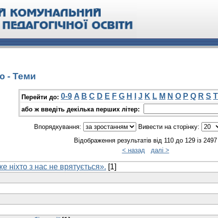
ю - Теми
0-9
A
B
C
D
E
F
G
H
I
J
K
L
M
N
O
P
Q
R
S
T
Перейти до:
або ж введіть декілька перших літер:
Впорядкування:
Вивести на сторінку:
Відображення результатів від 110 до 129 із 2497
< назад
далі >
 ніхто з нас не врятується».
[1]