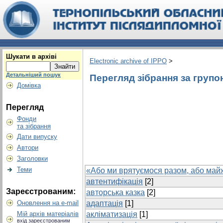
Шукати в архіві
Electronic archive of IPPO
>
Детальніший пошук
Перегляд зібрання за групо
Домівка
Перегляд
Фонди
та зібрання
Дати випуску
Автори
Заголовки
Теми
«Або ми врятуємося разом, або майже
автентифікація
[2]
Зареєстрованим:
авторська казка
[2]
Оновлення на e-mail
адаптація
[1]
Мій архів матеріалів
акліматизація
[1]
вхід зареєстрованим