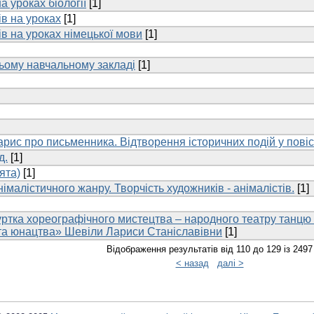
а уроках біології
[1]
ів на уроках
[1]
ів на уроках німецької мови
[1]
ьому навчальному закладі
[1]
арис про письменника. Відтворення історичних подій у пові
д.
[1]
ята)
[1]
малістичного жанру. Творчість художників - анімалістів.
[1]
гуртка хореографічного мистецтва – народного театру танц
й та юнацтва» Шевіли Лариси Станіславівни
[1]
Відображення результатів від 110 до 129 із 2497
< назад
далі >