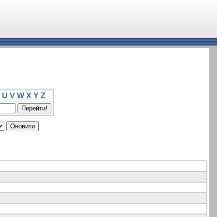
U
V
W
X
Y
Z