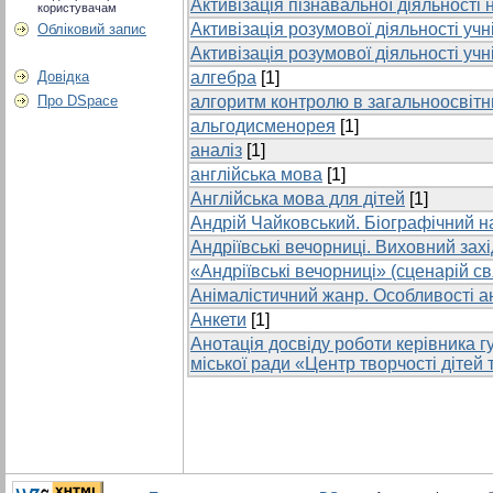
Активізація пізнавальної діяльності н
користувачам
Активізація розумової діяльності учн
Обліковий запис
Активізація розумової діяльності учн
Довідка
алгебра
[1]
Про DSpace
алгоритм контролю в загальноосвітн
альгодисменорея
[1]
аналіз
[1]
англійська мова
[1]
Англійська мова для дітей
[1]
Андрій Чайковський. Біографічний н
Андріївські вечорниці. Виховний захі
«Андріївські вечорниці» (сценарій св
Анімалістичний жанр. Особливості ані
Анкети
[1]
Анотація досвіду роботи керівника 
міської ради «Центр творчості діте