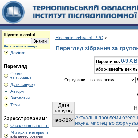
Шукати в архіві
Electronic archive of IPPO
>
Детальніший пошук
Перегляд зібрання за груп
Домівка
0-9
A
B
Перейти до:
Перегляд
або ж введіть декіл
Фонди
та зібрання
Сортування:
В
Дати випуску
Автори
Заголовки
Теми
Дата
Н
випуску
Актуальні проблеми озелен
Зареєстрованим:
чер-2024
наука, мистецтво формув
Оновлення на e-mail
Мій архів матеріалів
вхід зареєстрованим