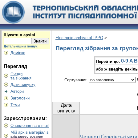
Шукати в архіві
Electronic archive of IPPO
>
Детальніший пошук
Перегляд зібрання за груп
Домівка
0-9
A
B
Перейти до:
Перегляд
або ж введіть декіл
Фонди
та зібрання
Сортування:
В
Дати випуску
Автори
Заголовки
Теми
Дата
випуску
Зареєстрованим:
Оновлення на e-mail
Мій архів матеріалів
Четверті Ґеретівські чит
вхід зареєстрованим