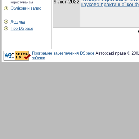
9-лют-2022
користувачам
науково-практичної конф
Обліковий запис
Довідка
Про DSpace
Програмне забезпечення DSpace
Авторські права © 200
зв’язок