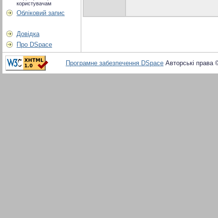
користувачам
Обліковий запис
Довідка
Про DSpace
Програмне забезпечення DSpace
Авторські права 