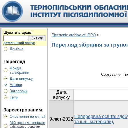
Шукати в архіві
Electronic archive of IPPO
>
Детальніший пошук
Перегляд зібрання за групо
Домівка
Перегляд
Фонди
та зібрання
Сортування:
Дати випуску
Автори
Заголовки
Дата
випуску
Теми
Зареєстрованим:
Неперервна освіта: здобу
Оновлення на e-mail
9-лют-2022
та інші матеріали).
Мій архів матеріалів
вхід зареєстрованим