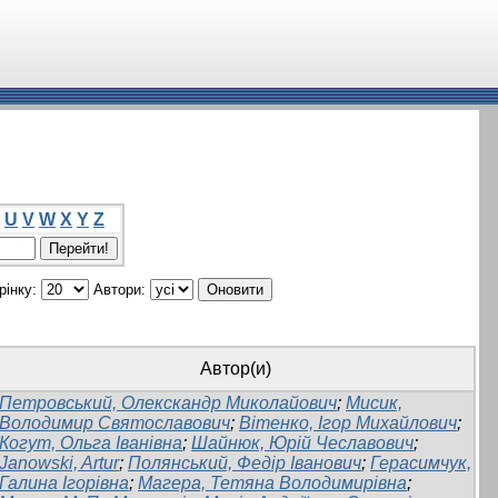
U
V
W
X
Y
Z
рінку:
Автори:
Автор(и)
Петровський, Олекскандр Миколайович
;
Мисик,
Володимир Святославович
;
Вітенко, Ігор Михайлович
;
Когут, Ольга Іванівна
;
Шайнюк, Юрій Чеславович
;
Janowski, Artur
;
Полянський, Федір Іванович
;
Герасимчук,
Галина Ігорівна
;
Магера, Тетяна Володимирівна
;