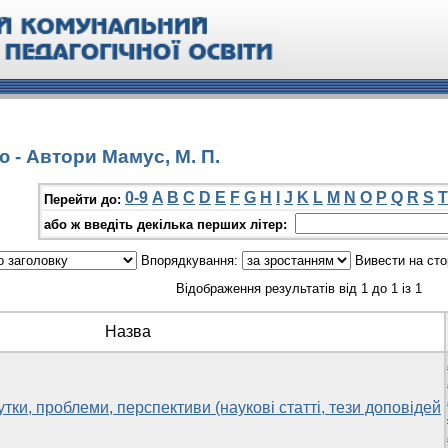
ю - Автори Мамус, М. П.
0-9
A
B
C
D
E
F
G
H
I
J
K
L
M
N
O
P
Q
R
S
T
Перейти до:
або ж введіть декілька перших літер:
Впорядкування:
Вивести на сто
Відображення результатів від 1 до 1 із 1
Назва
тки, проблеми, перспективи (наукові статті, тези доповідей