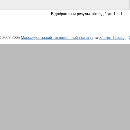
Відображення результатів від 1 до 1 із 1
© 2002-2005
Массачусетський технологічний інститут
та
Х’юлет Пакард
-