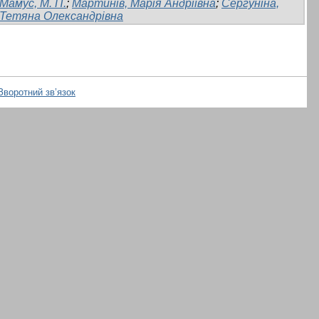
Мамус, М. П.
;
Мартинів, Марія Андріївна
;
Сергуніна,
Тетяна Олександрівна
Зворотний зв’язок