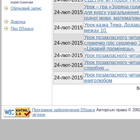
користувачам
Урок – гра «Зоряна год
Обліковий запис
24-лют-2015
для курсу узагальнення і
рідної мови, математики
Довідка
Урок-казка Тема. Додав
24-лют-2015
Про DSpace
межах 10.
Урок позакласного читан
24-лют-2015
словечко гріє сердечк
«Цікавий промінець».
24-лют-2015
Урок позакласного читан
Урок позакласного читан
24-лют-2015
спробую ...
Урок позакласного чита
24-лют-2015
книголюбом
В
Програмне забезпечення DSpace
Авторські права © 200
зв’язок