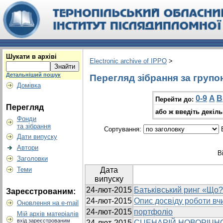
Шукати в архіві
Electronic archive of IPPO
>
Детальніший пошук
Перегляд зібрання за групо
Домівка
0-9
A
B
Перейти до:
Перегляд
або ж введіть декіл
Фонди
та зібрання
Сортування:
В
Дати випуску
Автори
В
Заголовки
Теми
Дата
випуску
24-лют-2015
Батьківський ринг «Що?
Зареєстрованим:
24-лют-2015
Опис досвіду роботи вч
Оновлення на e-mail
24-лют-2015
портфоліо
Мій архів матеріалів
вхід зареєстрованим
24-лют-2015
СЦЕНАРІЙ НОВОРІЧН