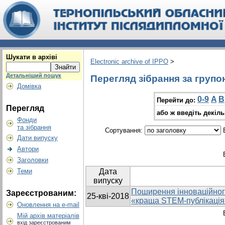
Шукати в архіві
Electronic archive of IPPO
>
Детальніший пошук
Перегляд зібрання за групо
Домівка
0-9
A
B
Перейти до:
Перегляд
або ж введіть декіл
Фонди
та зібрання
Сортування:
В
Дати випуску
Автори
Заголовки
Теми
Дата
випуску
Поширення інноваційного
Зареєстрованим:
25-кві-2018
«краща STEM-публікація
Оновлення на e-mail
Мій архів матеріалів
вхід зареєстрованим