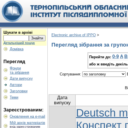
Шукати в архіві
Electronic archive of IPPO
>
Детальніший пошук
Перегляд зібрання за групо
Домівка
0-9
A
B
Перейти до:
Перегляд
або ж введіть декіл
Фонди
та зібрання
Сортування:
В
Дати випуску
Автори
В
Заголовки
Теми
Дата
випуску
Deutsch m
Зареєстрованим:
Оновлення на e-mail
Конспект 
Мій архів матеріалів
вхід зареєстрованим