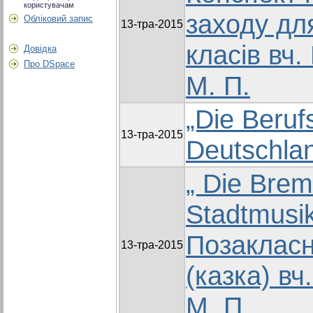
користувачам
заходу для
Обліковий запис
13-тра-2015
класів вч
Довідка
Про DSpace
М. П.
„Die Beruf
13-тра-2015
Deutschla
„ Die Brem
Stadtmusi
Позакласн
13-тра-2015
(казка) в
М. П.