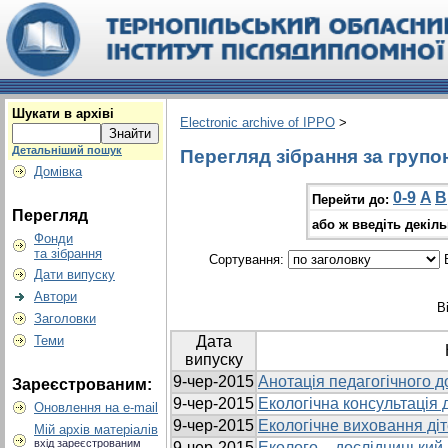
Шукати в архіві
Electronic archive of IPPO
>
Детальніший пошук
Перегляд зібрання за групо
Домівка
0-9
A
B
Перейти до:
Перегляд
або ж введіть декіл
Фонди
та зібрання
Сортування:
В
Дати випуску
Автори
В
Заголовки
Теми
Дата
випуску
9-чер-2015
Анотація педагогічного д
Зареєстрованим:
9-чер-2015
Екологічна консультація 
Оновлення на e-mail
9-чер-2015
Екологічне виховання діт
Мій архів матеріалів
вхід зареєстрованим
9-чер-2015
Еколого – дослідницький