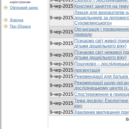
користувачам
9-чер-2015
Конспект заняття на тем
Обліковий запис
Лекція для вихователів н
9-чер-2015
дошкільників за допомог
Довідка
Сухомлинського»
Про DSpace
Організація і проведення
9-чер-2015
природу
Пізнаємо світ живої прир
9-чер-2015
дітьми дошкільного віку)
Пізнаємо світ неживої пр
9-чер-2015
дітьми дошкільного віку)
9-чер-2015
Пошуково – дослідницька 
9-чер-2015
презентація
9-чер-2015
Рекомендації для батьків
Рекомендації щодо організ
9-чер-2015
дослідницькому центрі і
9-чер-2015
Спостереження в природ
Тема досвіду: Екологічне
9-чер-2015
віку
9-чер-2015
Хвилинки милування при
В