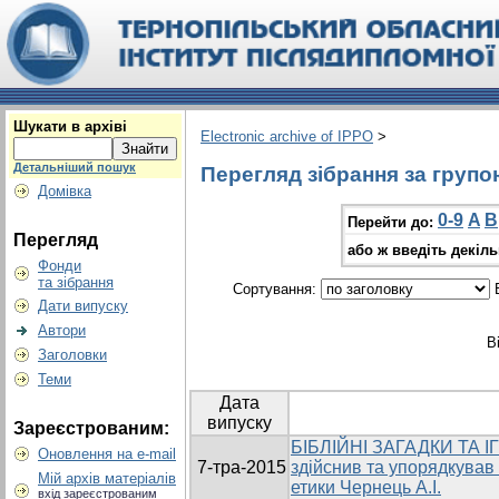
Шукати в архіві
Electronic archive of IPPO
>
Детальніший пошук
Перегляд зібрання за групо
Домівка
0-9
A
B
Перейти до:
Перегляд
або ж введіть декіл
Фонди
та зібрання
Сортування:
В
Дати випуску
Автори
В
Заголовки
Теми
Дата
випуску
Зареєстрованим:
БІБЛІЙНІ ЗАГАДКИ ТА ІГ
Оновлення на e-mail
7-тра-2015
здійснив та упорядкував
Мій архів матеріалів
етики Чернець А.І.
вхід зареєстрованим