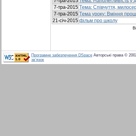
7-тра-2015
Тема: Наполегливість у 
7-тра-2015
Тема: Співчуття, милосе
7-тра-2015
Тема уроку: Вміння прощ
21-січ-2015
фільм про школу
В
Програмне забезпечення DSpace
Авторські права © 200
зв’язок