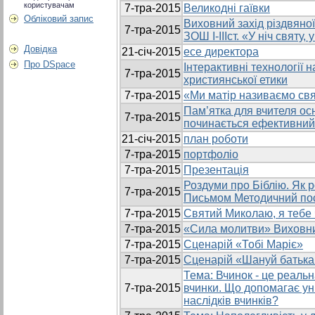
користувачам
7-тра-2015
Великодні гаївки
Обліковий запис
Виховний захід різдвяно
7-тра-2015
ЗОШ І-ІІІст. «У ніч святу,
Довідка
21-січ-2015
есе директора
Про DSpace
Інтерактивні технології 
7-тра-2015
християнської етики
7-тра-2015
«Ми матір називаємо св
Пам’ятка для вчителя осн
7-тра-2015
починається ефективний
21-січ-2015
план роботи
7-тра-2015
портфоліо
7-тра-2015
Презентація
Роздуми про Біблію. Як 
7-тра-2015
Письмом Методичний по
7-тра-2015
Святий Миколаю, я тебе
7-тра-2015
«Сила молитви» Виховни
7-тра-2015
Сценарій «Тобі Маріє»
7-тра-2015
Сценарій «Шануй батька
Тема: Вчинок - це реальн
7-тра-2015
вчинки. Що допомагає ун
наслiдкiв вчинкiв?