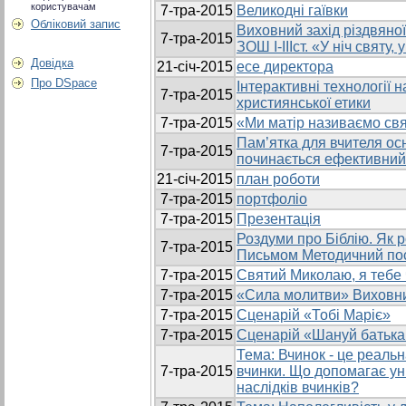
користувачам
7-тра-2015
Великодні гаївки
Обліковий запис
Виховний захід різдвяно
7-тра-2015
ЗОШ І-ІІІст. «У ніч святу,
Довідка
21-січ-2015
есе директора
Про DSpace
Інтерактивні технології 
7-тра-2015
християнської етики
7-тра-2015
«Ми матір називаємо св
Пам’ятка для вчителя осн
7-тра-2015
починається ефективний
21-січ-2015
план роботи
7-тра-2015
портфоліо
7-тра-2015
Презентація
Роздуми про Біблію. Як 
7-тра-2015
Письмом Методичний по
7-тра-2015
Святий Миколаю, я тебе
7-тра-2015
«Сила молитви» Виховни
7-тра-2015
Сценарій «Тобі Маріє»
7-тра-2015
Сценарій «Шануй батька
Тема: Вчинок - це реальн
7-тра-2015
вчинки. Що допомагає ун
наслiдкiв вчинкiв?