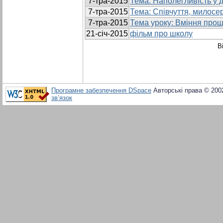
7-тра-2015
Тема: Наполегливість у 
7-тра-2015
Тема: Співчуття, милосе
7-тра-2015
Тема уроку: Вміння прощ
21-січ-2015
фільм про школу
В
Програмне забезпечення DSpace
Авторські права © 200
зв’язок