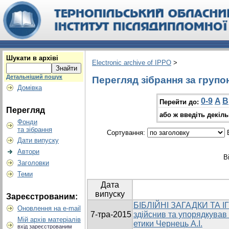
Шукати в архіві
Electronic archive of IPPO
>
Детальніший пошук
Перегляд зібрання за групо
Домівка
0-9
A
B
Перейти до:
Перегляд
або ж введіть декіл
Фонди
та зібрання
Сортування:
В
Дати випуску
Автори
В
Заголовки
Теми
Дата
випуску
Зареєстрованим:
БІБЛІЙНІ ЗАГАДКИ ТА ІГ
Оновлення на e-mail
7-тра-2015
здійснив та упорядкував
Мій архів матеріалів
етики Чернець А.І.
вхід зареєстрованим