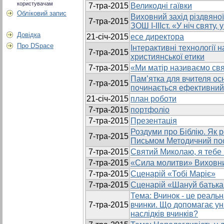
користувачам
7-тра-2015
Великодні гаївки
Обліковий запис
Виховний захід різдвяно
7-тра-2015
ЗОШ І-ІІІст. «У ніч святу,
Довідка
21-січ-2015
есе директора
Про DSpace
Інтерактивні технології 
7-тра-2015
християнської етики
7-тра-2015
«Ми матір називаємо св
Пам’ятка для вчителя осн
7-тра-2015
починається ефективний
21-січ-2015
план роботи
7-тра-2015
портфоліо
7-тра-2015
Презентація
Роздуми про Біблію. Як 
7-тра-2015
Письмом Методичний по
7-тра-2015
Святий Миколаю, я тебе
7-тра-2015
«Сила молитви» Виховни
7-тра-2015
Сценарій «Тобі Маріє»
7-тра-2015
Сценарій «Шануй батька
Тема: Вчинок - це реальн
7-тра-2015
вчинки. Що допомагає ун
наслiдкiв вчинкiв?