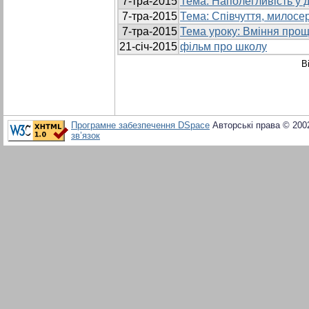
7-тра-2015
Тема: Наполегливість у 
7-тра-2015
Тема: Співчуття, милосе
7-тра-2015
Тема уроку: Вміння прощ
21-січ-2015
фільм про школу
В
Програмне забезпечення DSpace
Авторські права © 200
зв’язок