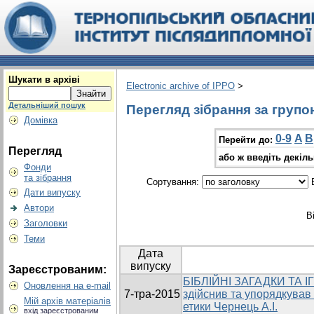
Шукати в архіві
Electronic archive of IPPO
>
Детальніший пошук
Перегляд зібрання за групо
Домівка
0-9
A
B
Перейти до:
Перегляд
або ж введіть декіл
Фонди
та зібрання
Сортування:
В
Дати випуску
Автори
В
Заголовки
Теми
Дата
випуску
Зареєстрованим:
БІБЛІЙНІ ЗАГАДКИ ТА ІГ
Оновлення на e-mail
7-тра-2015
здійснив та упорядкував
Мій архів матеріалів
етики Чернець А.І.
вхід зареєстрованим