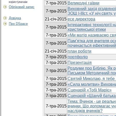
користувачам
7-тра-2015
Великодні гаївки
Обліковий запис
Виховний захід різдвяно
7-тра-2015
ЗОШ І-ІІІст. «У ніч святу,
Довідка
21-січ-2015
есе директора
Про DSpace
Інтерактивні технології 
7-тра-2015
християнської етики
7-тра-2015
«Ми матір називаємо св
Пам’ятка для вчителя осн
7-тра-2015
починається ефективний
21-січ-2015
план роботи
7-тра-2015
портфоліо
7-тра-2015
Презентація
Роздуми про Біблію. Як 
7-тра-2015
Письмом Методичний по
7-тра-2015
Святий Миколаю, я тебе
7-тра-2015
«Сила молитви» Виховни
7-тра-2015
Сценарій «Тобі Маріє»
7-тра-2015
Сценарій «Шануй батька
Тема: Вчинок - це реальн
7-тра-2015
вчинки. Що допомагає ун
наслiдкiв вчинкiв?