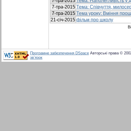
7-тра-2015
Тема: Наполегливість у 
7-тра-2015
Тема: Співчуття, милосе
7-тра-2015
Тема уроку: Вміння прощ
21-січ-2015
фільм про школу
В
Програмне забезпечення DSpace
Авторські права © 200
зв’язок