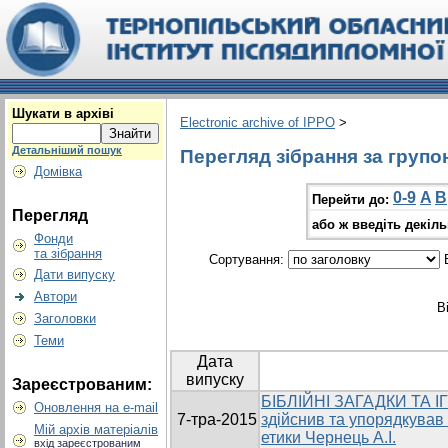
Шукати в архіві
Electronic archive of IPPO
>
Детальніший пошук
Перегляд зібрання за групо
Домівка
0-9
A
B
Перейти до:
Перегляд
або ж введіть декіл
Фонди
та зібрання
Сортування:
В
Дати випуску
Автори
В
Заголовки
Теми
Дата
випуску
Зареєстрованим:
БІБЛІЙНІ ЗАГАДКИ ТА ІГ
Оновлення на e-mail
7-тра-2015
здійснив та упорядкував
Мій архів матеріалів
етики Чернець А.І.
вхід зареєстрованим