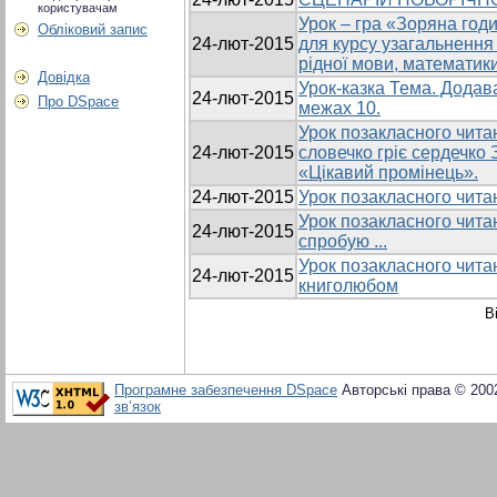
користувачам
Урок – гра «Зоряна год
Обліковий запис
24-лют-2015
для курсу узагальнення і
рідної мови, математики
Довідка
Урок-казка Тема. Додав
24-лют-2015
Про DSpace
межах 10.
Урок позакласного читан
24-лют-2015
словечко гріє сердечк
«Цікавий промінець».
24-лют-2015
Урок позакласного читан
Урок позакласного читан
24-лют-2015
спробую ...
Урок позакласного чита
24-лют-2015
книголюбом
В
Програмне забезпечення DSpace
Авторські права © 200
зв’язок