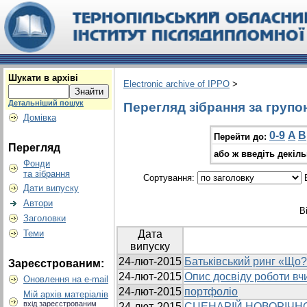
Шукати в архіві
Electronic archive of IPPO
>
Детальніший пошук
Перегляд зібрання за групо
Домівка
0-9
A
B
Перейти до:
Перегляд
або ж введіть декіл
Фонди
та зібрання
Сортування:
В
Дати випуску
Автори
В
Заголовки
Теми
Дата
випуску
24-лют-2015
Батьківський ринг «Що?
Зареєстрованим:
24-лют-2015
Опис досвіду роботи вч
Оновлення на e-mail
24-лют-2015
портфоліо
Мій архів матеріалів
вхід зареєстрованим
24-лют-2015
СЦЕНАРІЙ НОВОРІЧН