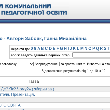
ю - Автори Забояк, Ганна Михайлівна
0-9
A
B
C
D
E
F
G
H
I
J
K
L
M
N
O
P
Q
R
S
T
Перейти до:
або ж введіть декілька перших літер:
Впорядкування:
Вивести на сто
Відображення результатів від 1 до 10 із 10
Назва
 Де? Як? Чому?» ( збори-гра )
ителя. Презентація.
ОГО СВЯТА