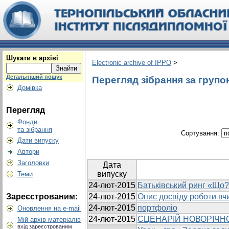
Шукати в архіві
Electronic archive of IPPO
>
Детальніший пошук
Перегляд зібрання за групо
Домівка
Перегляд
Фонди
та зібрання
Сортування:
Дати випуску
Автори
Заголовки
Дата
випуску
Теми
24-лют-2015
Батьківський ринг «Що?
Зареєстрованим:
24-лют-2015
Опис досвіду роботи вч
24-лют-2015
портфоліо
Оновлення на e-mail
24-лют-2015
СЦЕНАРІЙ НОВОРІЧН
Мій архів матеріалів
вхід зареєстрованим