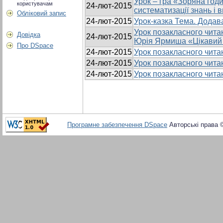
Урок – гра «Зоряна год
користувачам
24-лют-2015
систематизації знань і 
Обліковий запис
24-лют-2015
Урок-казка Тема. Додав
Урок позакласного читан
Довідка
24-лют-2015
Юрія Ярмиша «Цікавий 
Про DSpace
24-лют-2015
Урок позакласного читан
24-лют-2015
Урок позакласного читанн
24-лют-2015
Урок позакласного чита
Програмне забезпечення DSpace
Авторські права 