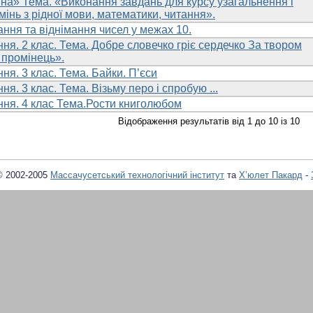
ина» Тема. «Виконання завдань для курсу узагальнення і
вмінь з рідної мови, математики, читання».
ання та віднімання чисел у межах 10.
ня. 2 клас. Тема. Добре словечко гріє сердечко За твором
промінець».
ня. 3 клас. Тема. Байки. П’єси
я. 3 клас. Тема. Візьму перо і спробую ...
ння. 4 клас Тема.Рости книголюбом
Відображення результатів від 1 до 10 із 10
© 2002-2005
Массачусетський технологічний інститут
та
Х’юлет Пакард
-