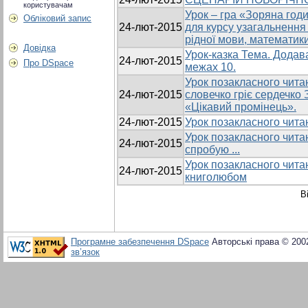
користувачам
Урок – гра «Зоряна год
Обліковий запис
24-лют-2015
для курсу узагальнення і
рідної мови, математики
Довідка
Урок-казка Тема. Додав
24-лют-2015
Про DSpace
межах 10.
Урок позакласного читан
24-лют-2015
словечко гріє сердечк
«Цікавий промінець».
24-лют-2015
Урок позакласного читан
Урок позакласного читан
24-лют-2015
спробую ...
Урок позакласного чита
24-лют-2015
книголюбом
В
Програмне забезпечення DSpace
Авторські права © 200
зв’язок