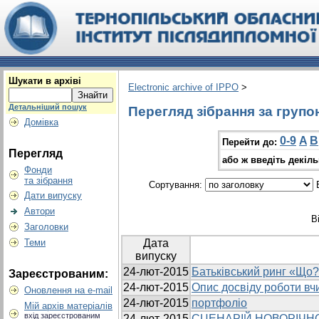
Шукати в архіві
Electronic archive of IPPO
>
Детальніший пошук
Перегляд зібрання за групо
Домівка
0-9
A
B
Перейти до:
Перегляд
або ж введіть декіл
Фонди
та зібрання
Сортування:
В
Дати випуску
Автори
В
Заголовки
Теми
Дата
випуску
24-лют-2015
Батьківський ринг «Що?
Зареєстрованим:
24-лют-2015
Опис досвіду роботи вч
Оновлення на e-mail
24-лют-2015
портфоліо
Мій архів матеріалів
вхід зареєстрованим
24-лют-2015
СЦЕНАРІЙ НОВОРІЧН