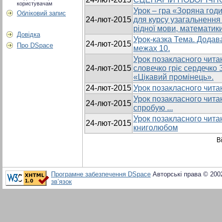
користувачам
Урок – гра «Зоряна год
Обліковий запис
24-лют-2015
для курсу узагальнення і
рідної мови, математики
Довідка
Урок-казка Тема. Додав
24-лют-2015
Про DSpace
межах 10.
Урок позакласного читан
24-лют-2015
словечко гріє сердечк
«Цікавий промінець».
24-лют-2015
Урок позакласного читан
Урок позакласного читан
24-лют-2015
спробую ...
Урок позакласного чита
24-лют-2015
книголюбом
В
Програмне забезпечення DSpace
Авторські права © 200
зв’язок