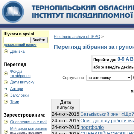
Шукати в архіві
Electronic archive of IPPO
>
Детальніший пошук
Перегляд зібрання за групо
Домівка
0-9
A
B
Перейти до:
Перегляд
або ж введіть декіл
Фонди
та зібрання
Сортування:
В
Дати випуску
Автори
В
Заголовки
Теми
Дата
випуску
24-лют-2015
Батьківський ринг «Що?
Зареєстрованим:
24-лют-2015
Опис досвіду роботи вч
Оновлення на e-mail
24-лют-2015
портфоліо
Мій архів матеріалів
вхід зареєстрованим
24-лют-2015
СЦЕНАРІЙ НОВОРІЧН