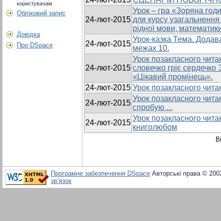
користувачам
Урок – гра «Зоряна год
Обліковий запис
24-лют-2015
для курсу узагальнення і
рідної мови, математики
Довідка
Урок-казка Тема. Додав
24-лют-2015
Про DSpace
межах 10.
Урок позакласного читан
24-лют-2015
словечко гріє сердечк
«Цікавий промінець».
24-лют-2015
Урок позакласного читан
Урок позакласного читан
24-лют-2015
спробую ...
Урок позакласного чита
24-лют-2015
книголюбом
В
Програмне забезпечення DSpace
Авторські права © 200
зв’язок