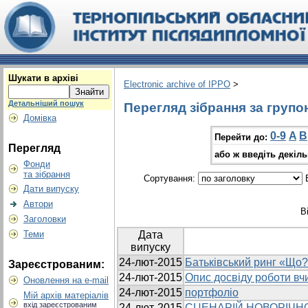
Шукати в архіві
Electronic archive of IPPO
>
Детальніший пошук
Перегляд зібрання за групо
Домівка
0-9
A
B
Перейти до:
Перегляд
або ж введіть декіл
Фонди
та зібрання
Сортування:
В
Дати випуску
Автори
В
Заголовки
Теми
Дата
випуску
24-лют-2015
Батьківський ринг «Що?
Зареєстрованим:
24-лют-2015
Опис досвіду роботи вч
Оновлення на e-mail
24-лют-2015
портфоліо
Мій архів матеріалів
вхід зареєстрованим
24-лют-2015
СЦЕНАРІЙ НОВОРІЧН