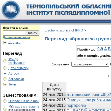
Шукати в архіві
Electronic archive of IPPO
>
Детальніший пошук
Перегляд зібрання за групо
Домівка
0-9
A
B
Перейти до:
Перегляд
або ж введіть декіл
Фонди
та зібрання
Сортування:
В
Дати випуску
Автори
В
Заголовки
Теми
Дата
випуску
24-лют-2015
Батьківський ринг «Що?
Зареєстрованим:
24-лют-2015
Опис досвіду роботи вч
Оновлення на e-mail
24-лют-2015
портфоліо
Мій архів матеріалів
вхід зареєстрованим
24-лют-2015
СЦЕНАРІЙ НОВОРІЧН