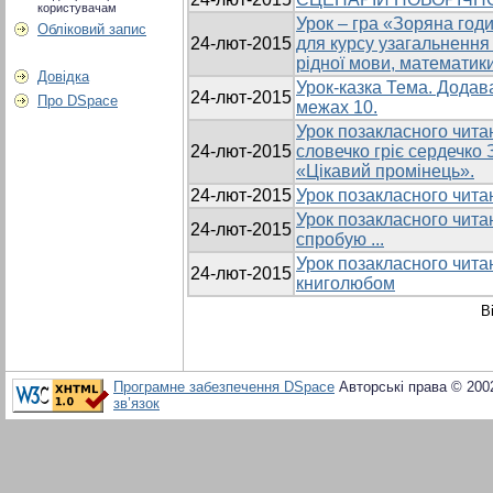
користувачам
Урок – гра «Зоряна год
Обліковий запис
24-лют-2015
для курсу узагальнення і
рідної мови, математики
Довідка
Урок-казка Тема. Додав
24-лют-2015
Про DSpace
межах 10.
Урок позакласного читан
24-лют-2015
словечко гріє сердечк
«Цікавий промінець».
24-лют-2015
Урок позакласного читан
Урок позакласного читан
24-лют-2015
спробую ...
Урок позакласного чита
24-лют-2015
книголюбом
В
Програмне забезпечення DSpace
Авторські права © 200
зв’язок