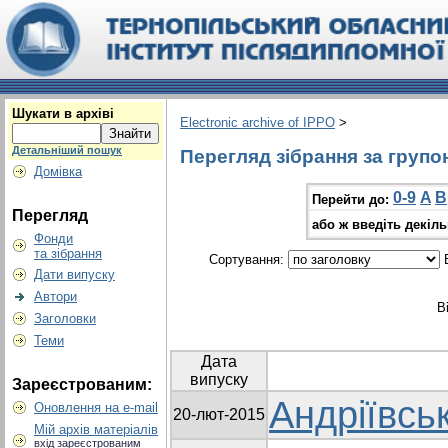
Шукати в архіві
Electronic archive of IPPO
>
Детальніший пошук
Перегляд зібрання за групо
Домівка
0-9
A
B
Перейти до:
Перегляд
або ж введіть декіл
Фонди
та зібрання
Сортування:
В
Дати випуску
Автори
В
Заголовки
Теми
Дата
випуску
Зареєстрованим:
Андріївськ
Оновлення на e-mail
20-лют-2015
Мій архів матеріалів
вхід зареєстрованим