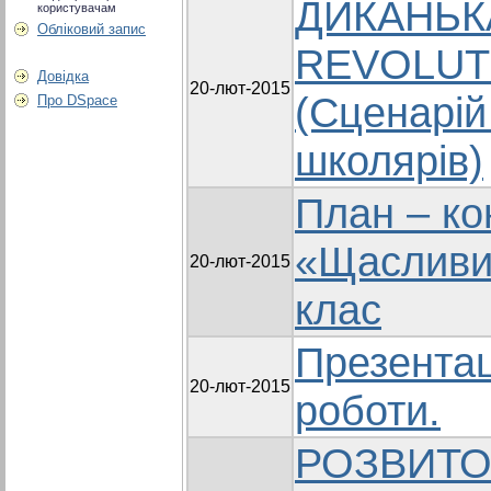
ДИКАНЬКА
користувачам
Обліковий запис
REVOLUTI
Довідка
20-лют-2015
(Сценарій
Про DSpace
школярів)
План – ко
«Щасливи
20-лют-2015
клас
Презентац
20-лют-2015
роботи.
РОЗВИТО