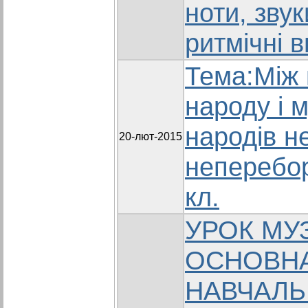
ноти, зву
ритмічні в
Тема:Між
народу і 
народів н
20-лют-2015
неперебор
кл.
УРОК МУ
ОСНОВН
НАВЧАЛЬ