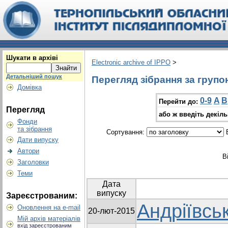
Шукати в архіві
Electronic archive of IPPO
>
Детальніший пошук
Перегляд зібрання за групо
Домівка
0-9
A
B
Перейти до:
Перегляд
або ж введіть декіл
Фонди
та зібрання
Сортування:
В
Дати випуску
Автори
В
Заголовки
Теми
Дата
випуску
Зареєстрованим:
Андріївськ
Оновлення на e-mail
20-лют-2015
Мій архів матеріалів
вхід зареєстрованим