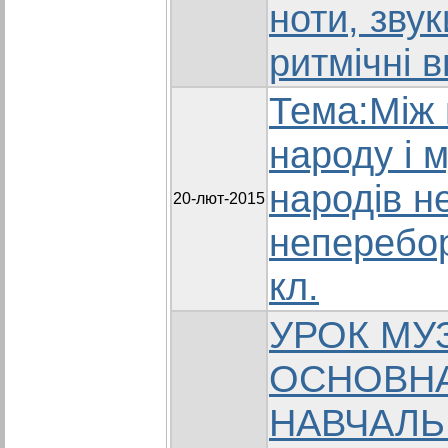
ноти, зву
ритмічні в
Тема:Між
народу і 
народів н
20-лют-2015
неперебор
кл.
УРОК МУ
ОСНОВН
НАВЧАЛЬ