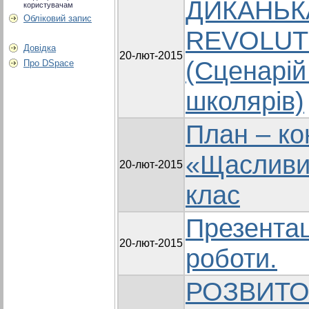
ДИКАНЬКА
користувачам
Обліковий запис
REVOLUTI
Довідка
20-лют-2015
(Сценарій
Про DSpace
школярів)
План – ко
«Щасливи
20-лют-2015
клас
Презентац
20-лют-2015
роботи.
РОЗВИТО