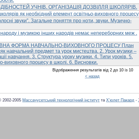
оботи.
ДІБНОСТЕЙ УЧНІВ. ОРГАНІЗАЦІЯ ДОЗВІЛЛЯ ШКОЛЯРІВ.
школярів як необхідний елемент освітньо-виховного процесу
олосні звуки”. Загальне поняття про ноти, звуки. Музично-
народу і музикою інших народів немає непереборних меж .
ОВНА ФОРМА НАВЧАЛЬНО-ВИХОВНОГО ПРОЦЕСУ План
 як навчальний предмет та урок мистецтва. 2. Урок музики –
ії навчання. 3. Структура уроку музики. 4. Типи уроків. 5.
-виховного процесу в школі. 6. Висновки.
Відображення результатів від 2 до 10 із 10
< назад
© 2002-2005
Массачусетський технологічний інститут
та
Х’юлет Пакард
-