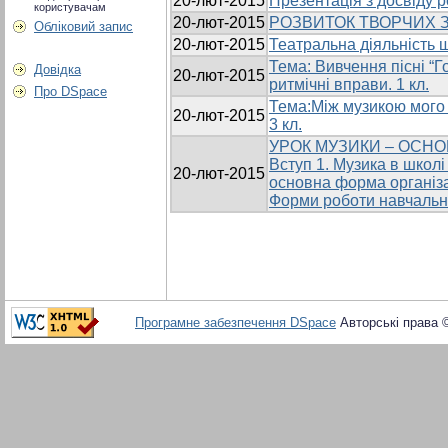
20-лют-2015
Презентація з досвіду р
користувачам
20-лют-2015
РОЗВИТОК ТВОРЧИХ З
Обліковий запис
20-лют-2015
Театральна діяльність 
Тема: Вивчення пісні “Г
Довідка
20-лют-2015
ритмічні вправи. 1 кл.
Про DSpace
Тема:Між музикою мого 
20-лют-2015
3 кл.
УРОК МУЗИКИ – ОСН
Вступ 1. Музика в школі
20-лют-2015
основна форма організац
Форми роботи навчально
Програмне забезпечення DSpace
Авторські права 