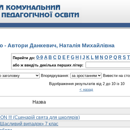
ю - Автори Данкевич, Наталія Михайлівна
0-9
A
B
C
D
E
F
G
H
I
J
K
L
M
N
O
P
Q
R
S
T
Перейти до:
або ж введіть декілька перших літер:
Впорядкування:
Вивести на сто
Відображення результатів від 2 до 10 із 10
< назад
Назва
 !!! (Сценарій свята для школярів)
«Щасливий випадок» 7 клас