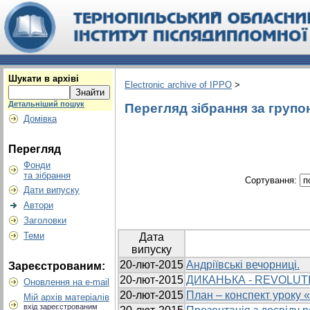
Шукати в архіві
Electronic archive of IPPO
>
Детальніший пошук
Перегляд зібрання за групо
Домівка
Перегляд
Фонди
та зібрання
Сортування:
Дати випуску
Автори
Заголовки
Теми
Дата
випуску
20-лют-2015
Андріївські вечорниці.
Зареєстрованим:
20-лют-2015
ДИКАНЬКА - REVOLUTION
Оновлення на e-mail
20-лют-2015
План – конспект уроку 
Мій архів матеріалів
вхід зареєстрованим