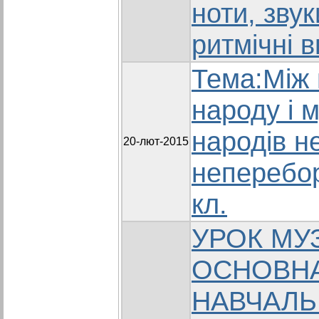
ноти, зву
ритмічні в
Тема:Між
народу і 
народів н
20-лют-2015
неперебор
кл.
УРОК МУ
ОСНОВН
НАВЧАЛЬ