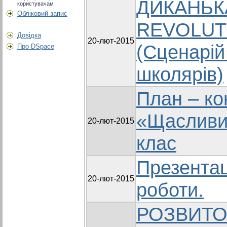
ДИКАНЬКА
користувачам
Обліковий запис
REVOLUTI
Довідка
20-лют-2015
(Сценарій
Про DSpace
школярів)
План – ко
«Щасливи
20-лют-2015
клас
Презентац
20-лют-2015
роботи.
РОЗВИТО