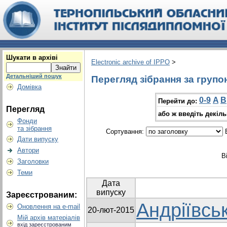
Шукати в архіві
Electronic archive of IPPO
>
Детальніший пошук
Перегляд зібрання за групо
Домівка
0-9
A
B
Перейти до:
Перегляд
або ж введіть декіл
Фонди
та зібрання
Сортування:
В
Дати випуску
Автори
В
Заголовки
Теми
Дата
випуску
Зареєстрованим:
Андріївськ
Оновлення на e-mail
20-лют-2015
Мій архів матеріалів
вхід зареєстрованим