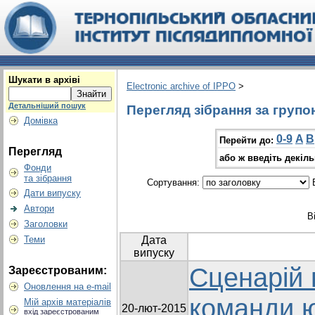
Шукати в архіві
Electronic archive of IPPO
>
Детальніший пошук
Перегляд зібрання за групо
Домівка
0-9
A
B
Перейти до:
Перегляд
або ж введіть декіл
Фонди
та зібрання
Сортування:
В
Дати випуску
Автори
В
Заголовки
Теми
Дата
випуску
Cценарій 
Зареєстрованим:
Оновлення на e-mail
команди 
Мій архів матеріалів
20-лют-2015
вхід зареєстрованим