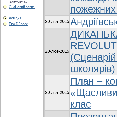
користувачам
пожежних 
Обліковий запис
Андріївськ
Довідка
20-лют-2015
Про DSpace
ДИКАНЬКА
REVOLUTI
20-лют-2015
(Сценарій
школярів)
План – ко
«Щасливи
20-лют-2015
клас
Презентац