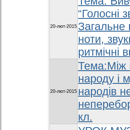
Тема: Вив
“Голосні з
Загальне 
20-лют-2015
ноти, зву
ритмічні в
Тема:Між
народу і 
народів н
20-лют-2015
неперебор
кл.