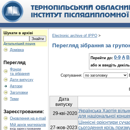
Шукати в архіві
Electronic archive of IPPO
>
Детальніший пошук
Перегляд зібрання за групо
Домівка
0-9
A
B
Перейти до:
Перегляд
або ж введіть декіл
Фонди
та зібрання
Сортування:
В
Дати випуску
Автори
Заголовки
Теми
Дата
випуску
Українська Хартія вільн
Зареєстрованим:
29-кві-2020
для національної конце
Оновлення на e-mail
Ціннісні орієнтири суча
Мій архів матеріалів
27-жов-2023
сьогодення крізь призму
вхід зареєстрованим