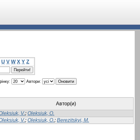
U
V
W
X
Y
Z
рінку:
Автори:
Автор(и)
Oleksiuk, V.
;
Oleksiuk, O.
Oleksiuk, V.
;
Oleksiuk, O.
;
Berezitskyi, M.