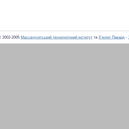
© 2002-2005
Массачусетський технологічний інститут
та
Х’юлет Пакард
-