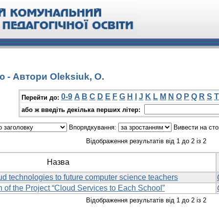
 - Автори Oleksiuk, O.
0-9
A
B
C
D
E
F
G
H
I
J
K
L
M
N
O
P
Q
R
S
T
Перейти до:
або ж введіть декілька перших літер:
Впорядкування:
Вивести на сто
Відображення результатів від 1 до 2 із 2
Назва
ud technologies to future computer science teachers
 of the Project “Cloud Services to Each School”
Відображення результатів від 1 до 2 із 2