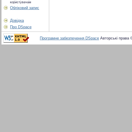
користувачам
Обліковий запис
Довідка
Про DSpace
Програмне забезпечення DSpace
Авторські права 