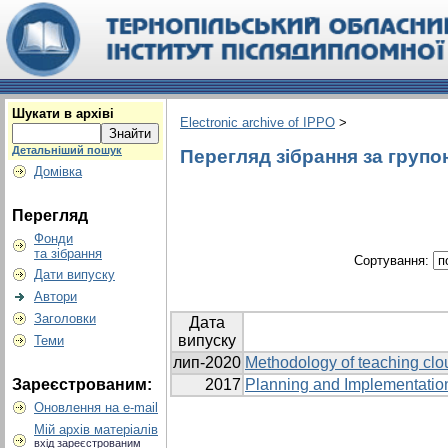
Шукати в архіві
Electronic archive of IPPO
>
Детальніший пошук
Перегляд зібрання за групою
Домівка
Перегляд
Фонди
та зібрання
Сортування:
Дати випуску
Автори
Заголовки
Дата
випуску
Теми
лип-2020
Methodology of teaching clo
Зареєстрованим:
2017
Planning and Implementation
Оновлення на e-mail
Мій архів матеріалів
вхід зареєстрованим