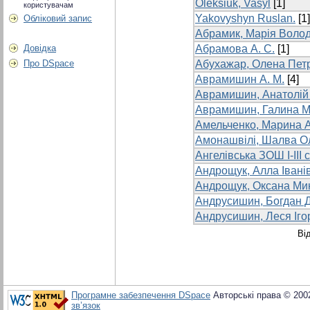
Oleksiuk, Vasyl
[1]
користувачам
Yakovyshyn Ruslan.
[1]
Обліковий запис
Абрамик, Марія Воло
Довідка
Абрамова А. С.
[1]
Про DSpace
Абухажар, Олена Пет
Аврамишин А. М.
[4]
Аврамишин, Анатолій
Аврамишин, Галина М
Амельченко, Марина А
Амонашвілі, Шалва О
Ангелівська ЗОШ І-ІІІ 
Андрощук, Алла Івані
Андрощук, Оксана Ми
Андрусишин, Богдан 
Андрусишин, Леся Іго
Ві
Програмне забезпечення DSpace
Авторські права © 200
зв’язок