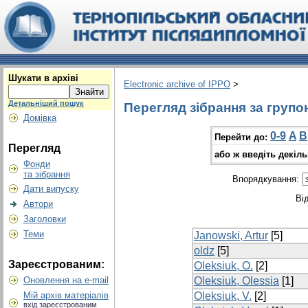
Шукати в архіві
Electronic archive of IPPO
>
Детальніший пошук
Перегляд зібрання за групо
Домівка
0-9
A
B
Перейти до:
Перегляд
або ж введіть декіл
Фонди
та зібрання
Впорядкування:
Дати випуску
Ві
Автори
Заголовки
Теми
Janowski, Artur
[5]
oldz
[5]
Зареєстрованим:
Oleksiuk, O.
[2]
Оновлення на e-mail
Oleksiuk, Olessia
[1]
Мій архів матеріалів
Oleksiuk, V.
[2]
вхід зареєстрованим